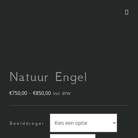
Ga
naar
inhoud
Natuur Engel
Prijsklasse:
€
750,00
-
€
850,00
Incl. BTW
€750,00
tot
Beelddrager
€850,00