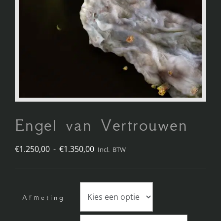
Engel van Vertrouwen
Prijsklasse:
€
1.250,00
-
€
1.350,00
Incl. BTW
€1.250,00
tot
Afmeting
€1.350,00